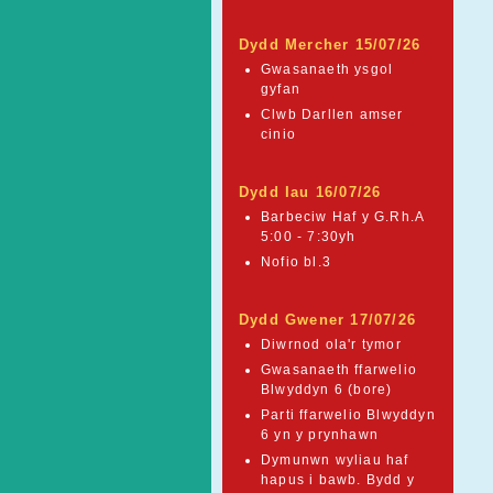
Dydd Mercher 15/07/26
Gwasanaeth ysgol
gyfan
Clwb Darllen amser
cinio
Dydd Iau 16/07/26
Barbeciw Haf y G.Rh.A
5:00 - 7:30yh
Nofio bl.3
Dydd Gwener 17/07/26
Diwrnod ola'r tymor
Gwasanaeth ffarwelio
Blwyddyn 6 (bore)
Parti ffarwelio Blwyddyn
6 yn y prynhawn
Dymunwn wyliau haf
hapus i bawb. Bydd y