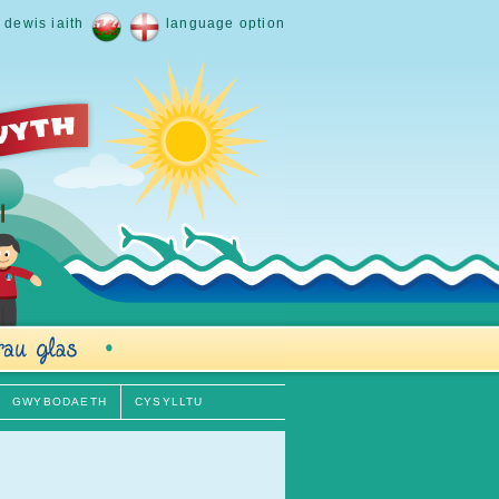
dewis iaith
language option
GWYBODAETH
CYSYLLTU