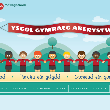
mewngofnodi
CINIO
CALENDR
LLYTHYRAU
STAFF
DOSBARTHIADAU & ADY