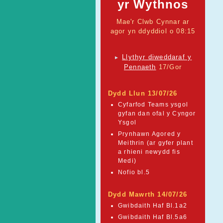
yr Wythnos
Mae'r Clwb Cynnar ar
agor yn ddyddiol o 08:15
Llythyr diweddaraf y
►
Pennaeth
17/Gor
Dydd Llun 13/07/26
Cyfarfod Teams ysgol
gyfan dan ofal y Cyngor
Ysgol
Prynhawn Agored y
Meithrin (ar gyfer plant
a rhieni newydd fis
Medi)
Nofio bl.5
Dydd Mawrth 14/07/26
Gwibdaith Haf Bl.1a2
Gwibdaith Haf Bl.5a6