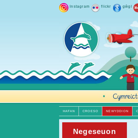
Instagram
flickr
gŵgl
HAFAN
CROESO
NEWYDDION
Negeseuon