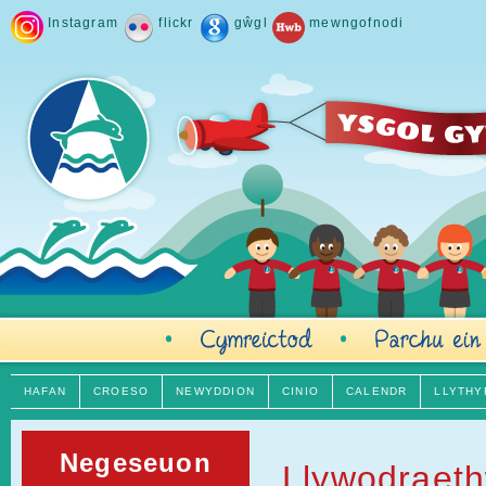
Instagram
flickr
gŵgl
mewngofnodi
HAFAN
CROESO
NEWYDDION
CINIO
CALENDR
LLYTHY
Negeseuon
Llywodraeth