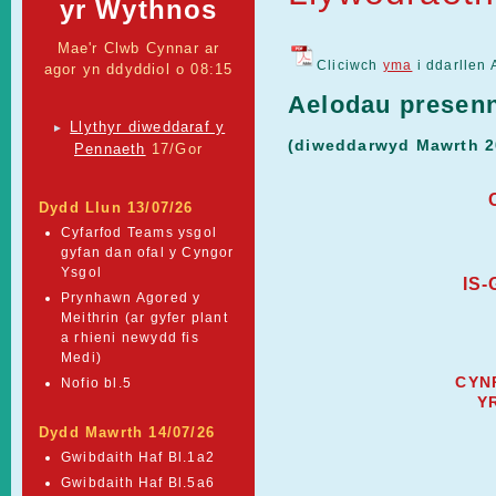
yr Wythnos
Mae'r Clwb Cynnar ar
Cliciwch
yma
i ddarllen 
agor yn ddyddiol o 08:15
Aelodau presen
Llythyr diweddaraf y
►
(diweddarwyd Mawrth 2
Pennaeth
17/Gor
Dydd Llun 13/07/26
Cyfarfod Teams ysgol
gyfan dan ofal y Cyngor
Ysgol
IS
Prynhawn Agored y
Meithrin (ar gyfer plant
a rhieni newydd fis
Medi)
CYN
Nofio bl.5
Y
Dydd Mawrth 14/07/26
Gwibdaith Haf Bl.1a2
Gwibdaith Haf Bl.5a6