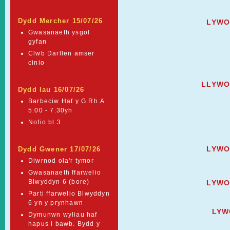
Dydd Mercher 15/07/26
LYWO
Gwasanaeth ysgol
gyfan
Clwb Darllen amser
cinio
LLYW
Dydd Iau 16/07/26
Barbeciw Haf y G.Rh.A
5:00 - 7:30yh
Nofio bl.3
LYWO
Dydd Gwener 17/07/26
Diwrnod ola'r tymor
Gwasanaeth ffarwelio
Blwyddyn 6 (bore)
LYWO
Parti ffarwelio Blwyddyn
6 yn y prynhawn
LYW
Dymunwn wyliau haf
hapus i bawb. Bydd y