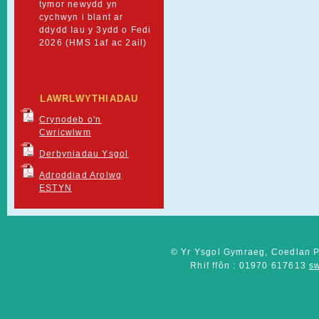
tymor newydd yn
cychwyn i blant ar
ddydd Iau y 3ydd o Fedi
2026 (HMS 1af ac 2ail)
LAWRLWYTHIADAU
Crynodeb o'n
Cwricwlwm
Derbyniadau Ysgol
Adroddiad Arolwg
ESTYN
© Yr Ysgol Gymraeg, Coedlan P
Rhif ffôn : 01970 617613
s